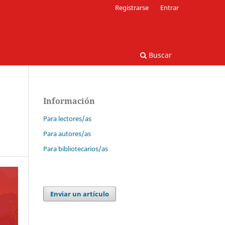
Registrarse
Entrar
Buscar
Información
Para lectores/as
Para autores/as
Para bibliotecarios/as
Enviar un artículo