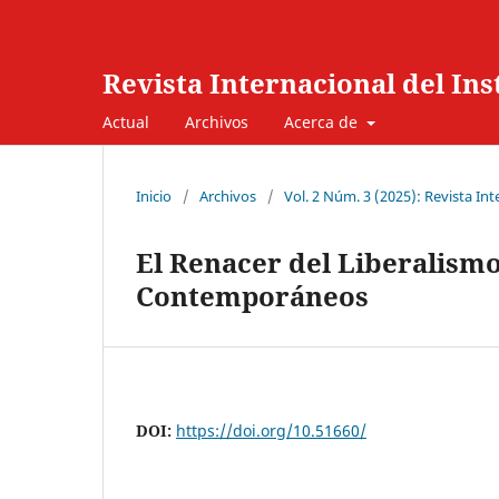
Revista Internacional del In
Actual
Archivos
Acerca de
Inicio
/
Archivos
/
Vol. 2 Núm. 3 (2025): Revista In
El Renacer del Liberalismo
Contemporáneos
DOI:
https://doi.org/10.51660/