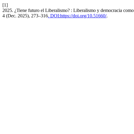
[1]
2025. ¿Tiene futuro el Liberalismo? : Liberalismo y democracia como 
4 (Dec. 2025), 273–316
. DOI:https://doi.org/10.51660/
.