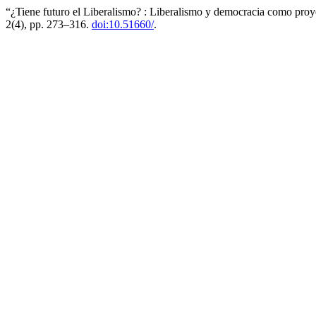
“¿Tiene futuro el Liberalismo? : Liberalismo y democracia como proye
2(4), pp. 273–316.
doi:10.51660/
.